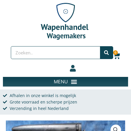
Spring naar de content
Zoeken
0
Wink
Afhalen in onze winkel is mogelijk
Grote voorraad en scherpe prijzen
Verzending in heel Nederland
Bajonet Zwitsers m1957 aantal