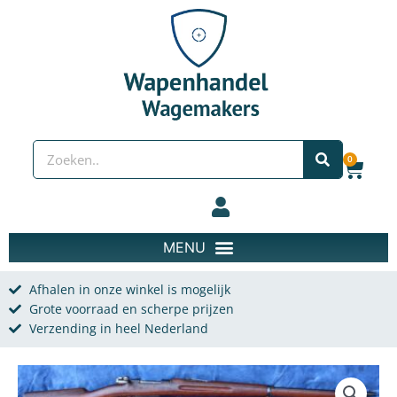
Spring naar de content
Zoeken
0
Wink
Afhalen in onze winkel is mogelijk
Grote voorraad en scherpe prijzen
Verzending in heel Nederland
Carl Gustav m96/38 (onklaar) aantal