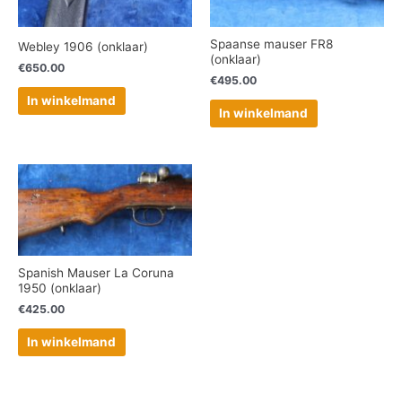
Spaanse mauser FR8
Webley 1906 (onklaar)
(onklaar)
€
650.00
€
495.00
In winkelmand
In winkelmand
Spanish Mauser La Coruna
1950 (onklaar)
€
425.00
In winkelmand