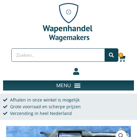
Spring naar de content
Zoeken
0
Wink
Afhalen in onze winkel is mogelijk
Grote voorraad en scherpe prijzen
Verzending in heel Nederland
Colt Positive Police (onklaar) aantal