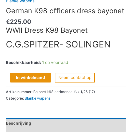
Blanke wapens
German K98 officers dress bayonet
€
225.00
WWII Dress K98 Bayonet
C.G.SPITZER- SOLINGEN
Beschikbaarheid:
1 op voorraad
In winkelmand
Neem contact op
Artikelnummer:
Bajonet k98 cerimoneel fvk 1/26 (17)
Categorie:
Blanke wapens
Beschrijving