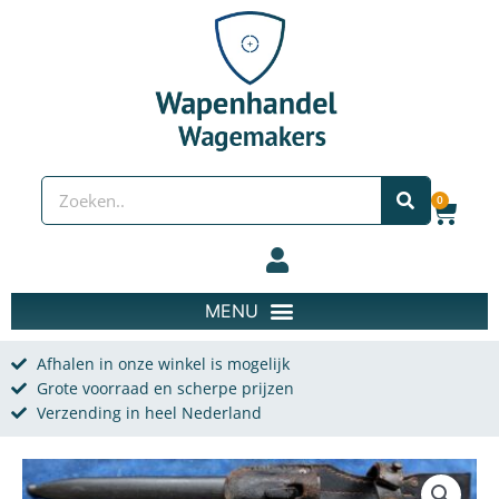
Spring naar de content
Zoeken
0
Wink
Afhalen in onze winkel is mogelijk
Grote voorraad en scherpe prijzen
Verzending in heel Nederland
German K98 officers dress bayonet aantal