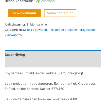
Beschikbaarheid:
1 op voorraad
In winkelmand
Neem contact op
Artikelnummer:
Snider karbine
Categorieën:
Militaire geweren
,
Restauratie projecten
,
Vrijgestelde
vuurwapens
Beschrijving
Informatie aanvragen
Khyberpass Enfield Snider karbine (vergunningsvrij)
Leuk project om te restaureren. Een authentiek Khyberpass
Enfield, snider karbine. Kaliber 577/450
Leuk verzamelwapen bouwjaar omstreeks 1880.