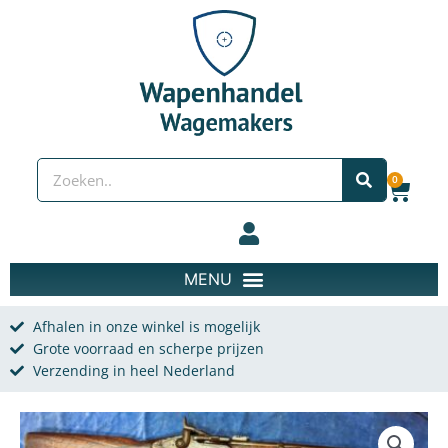
Spring naar de content
Zoeken
0
Wink
Afhalen in onze winkel is mogelijk
Grote voorraad en scherpe prijzen
Verzending in heel Nederland
Khyberpass Enfield Snider karbine (vergunningsvrij) aantal