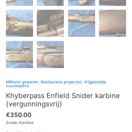
Militaire geweren
,
Restauratie projecten
,
Vrijgestelde
vuurwapens
Khyberpass Enfield Snider karbine
(vergunningsvrij)
€
350.00
Snider Karbine