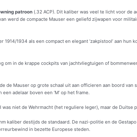
wning patroon
(.32 ACP). Dit kaliber was veel te licht voor de a
van werd de compacte Mauser een geliefd zijwapen voor militair
r 1914/1934 als een compact en elegant ‘zakpistool’ aan hun ko
eg om in de krappe cockpits van jachtvliegtuigen of bommenwer
de de Mauser op grote schaal uit aan officieren aan boord van
n een adelaar boven een ‘M’ op het frame.
 was niet de Wehrmacht (het reguliere leger), maar de Duitse p
5mm kaliber destijds de standaard. De nazi-politie en de Gesta
terreurbewind in bezette Europese steden.