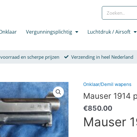
Zoeken
Onklaar
Vergunningsplichtig
Luchtdruk / Airsoft
 voorraad en scherpe prijzen
Verzending in heel Nederland
Onklaar/Demil wapens
Mauser 1914 pistool (onkl
Mauser 1914 pi
€
850.00
Mauser 1