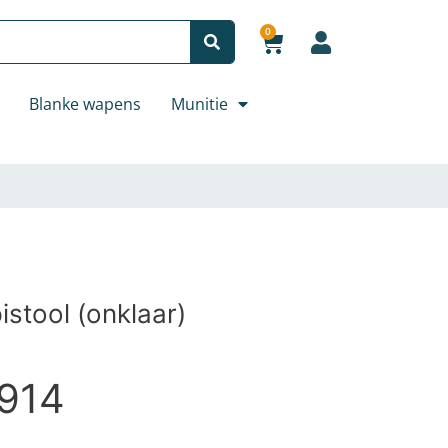
0
Winkelwagen
Blanke wapens
Munitie
aar) aantal
stool (onklaar)
914