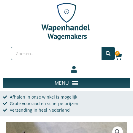
Spring naar de content
Zoeken
0
Wink
Afhalen in onze winkel is mogelijk
Grote voorraad en scherpe prijzen
Verzending in heel Nederland
BRNO ZB37 WW II (onklaar) aantal