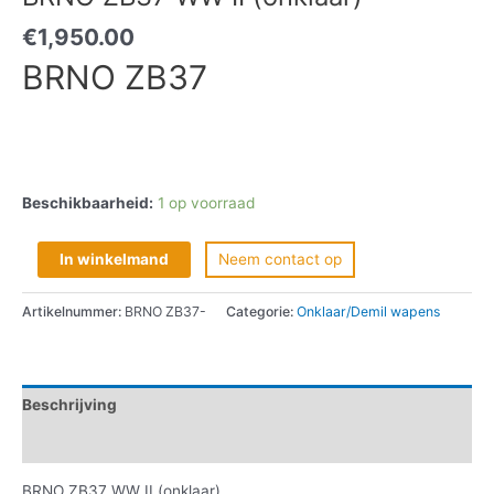
€
1,950.00
BRNO ZB37
Beschikbaarheid:
1 op voorraad
In winkelmand
Neem contact op
Artikelnummer:
BRNO ZB37-
Categorie:
Onklaar/Demil wapens
Beschrijving
Informatie aanvragen
BRNO ZB37 WW II (onklaar)