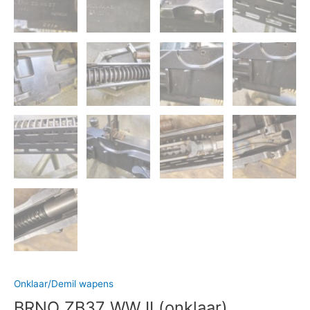
Onklaar/Demil wapens
BRNO ZB37 WW II (onklaar)